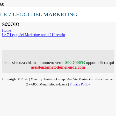
Le 7 Leggi del Marketing per il 21°
LE 7 LEGGI DEL MARKETING
secolo
Home
Le 7 Leggi del Marketing per il 21° secolo
Per assistenza chiama il numero verde
800.790053
oppure clicca qui
assistenzametodomerenda.com
Copyright © 2026 | Mercury Training Group SA – Via Maria Ghioldi-Schweizer
2 – 6850 Mendrisio, Svizzera |
Privacy Policy